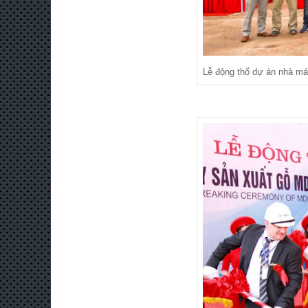
Lễ động thổ dự án nhà m