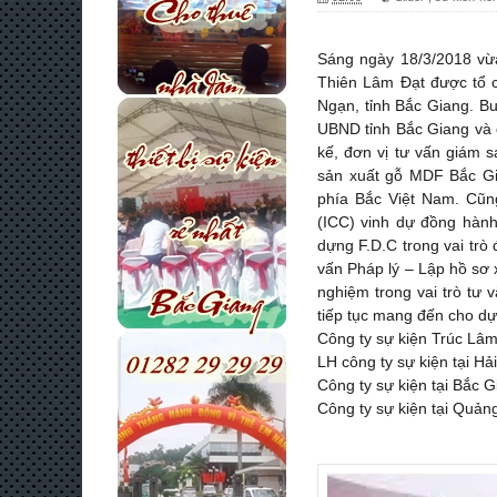
Sáng ngày 18/3/2018 vừ
Thiên Lâm Đạt được tổ c
Ngạn, tỉnh Bắc Giang. Bu
UBND tỉnh Bắc Giang và đạ
kế, đơn vị tư vấn giám 
sản xuất gỗ MDF Bắc Gi
phía Bắc Việt Nam. Cũ
(ICC) vinh dự đồng hành
dựng F.D.C trong vai trò 
vấn Pháp lý – Lập hồ sơ 
nghiệm trong vai trò tư 
tiếp tục mang đến cho dự 
Công ty sự kiện Trúc Lâ
LH công ty sự kiện tại 
Công ty sự kiện tại Bắc 
Công ty sự kiện tại Quả