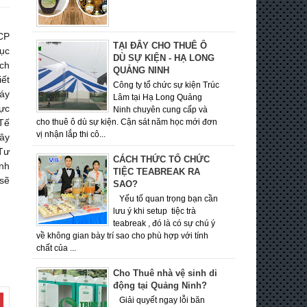
CP
TẠI ĐÂY CHO THUÊ Ô
ục
DÙ SỰ KIỆN - HẠ LONG
ịch
QUẢNG NINH
iết
Công ty tổ chức sự kiện Trúc
áy
Lâm tại Hạ Long Quảng
ực
Ninh chuyên cung cấp và
Tế
cho thuê ô dù sự kiện. Cận sát năm học mới đơn
vị nhận lắp thi cô...
ây
 Tư
CÁCH THỨC TỔ CHỨC
inh
TIỆC TEABREAK RA
 sẽ
SAO?
Yếu tố quan trọng bạn cần
lưu ý khi setup tiệc trà
teabreak , đó là có sự chú ý
về không gian bày trí sao cho phù hợp với tính
chất của ...
Cho Thuê nhà vệ sinh di
động tại Quảng Ninh?
Giải quyết ngay lỗi băn