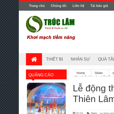
Trang chủ
Chúng tôi
Liên hệ
Tải báo giá
THIẾT BỊ
NHÂN SỰ
QUÀ TẶ
Home
Slider
s
QUẢNG CÁO
động thổ nhà máy chế biến 
Lễ động t
Thiên Lâm
02:03
Slider
,
su-kien-noi