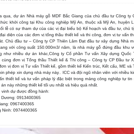
a qua, dự án Nhà máy gỗ MDF Bắc Giang của chủ đầu tư Công ty 
hức khởi công tại Khu công nghiệp Mỹ An, thuộc xã Mỹ An, huyện L
ổi lễ có sự tham dự của các vị đại biểu bộ Kế hoạch và đầu tư, chủ t
i diện của các đơn vị tổng thầu thiết kế và thi công, đơn vị tư vấn th
sát. Chủ đầu tư – Công ty CP Thiên Lâm Đạt đầu tư xây dựng Nhà m
ang với công suất 150.000m3/ năm, là nhà máy gỗ đứng đầu khu v
ng như nhiều dự án khác,Công ty Cổ phần Tư vấn Xây dựng Quốc 
 cùng đơn vị Tổng thầu Thiết kế & Thi công – Công ty CP Đầu tư X
đơn vị đơn vị Tư vấn Thiết kế, gồm thiết kế Kiến trúc, Kết cấu, ME và
xin phép xin dựng nhà máy này.. ICC và đội ngũ nhân viên với nhiều k
vấn thiết kế và tư vấn pháp lý đặc biệt trong mảng công nghiệp tự tin
án này những thiết kế tối ưu nhất và hiệu quả nhất.
m vinh dự được đồng hành:
Hải Dương: 0913400365
Giang: 0967400365
ng Ninh: 0974400365