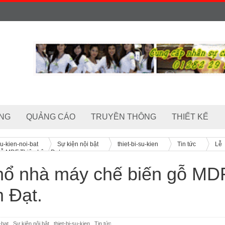
NG
QUẢNG CÁO
TRUYỀN THÔNG
THIẾT KẾ
u-kien-noi-bat
Sự kiện nội bật
thiet-bi-su-kien
Tin tức
Lễ
gỗ MDF Thiên Lâm Đạt.
hổ nhà máy chế biến gỗ MD
 Đạt.
-bat
,
Sự kiện nội bật
,
thiet-bi-su-kien
,
Tin tức