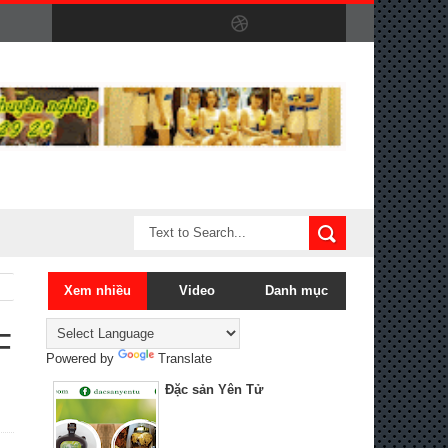
Xem nhiều
Video
Danh mục
F
Powered by
Translate
Đặc sản Yên Tử